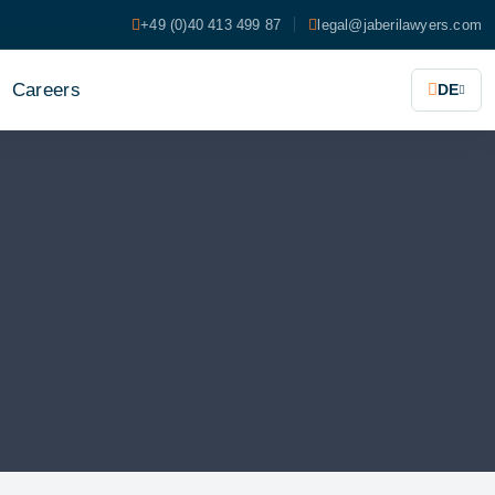
+49 (0)40 413 499 87
legal@jaberilawyers.com
Careers
DE