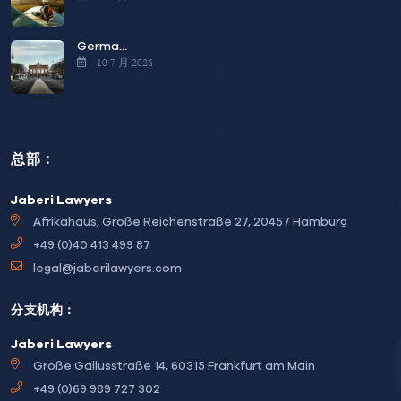
Germa...
10 7 月 2026
总部：
Jaberi Lawyers
Afrikahaus, Große Reichenstraße 27, 20457 Hamburg
+49 (0)40 413 499 87
legal@jaberilawyers.com
分支机构：
Jaberi Lawyers
Große Gallusstraße 14, 60315 Frankfurt am Main
+49 (0)69 989 727 302