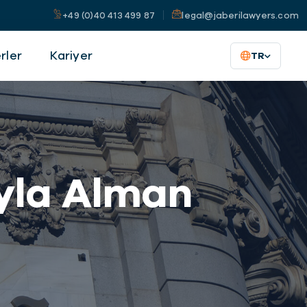
+49 (0)40 413 499 87
legal@jaberilawyers.com
rler
Kariyer
TR
yla Alman