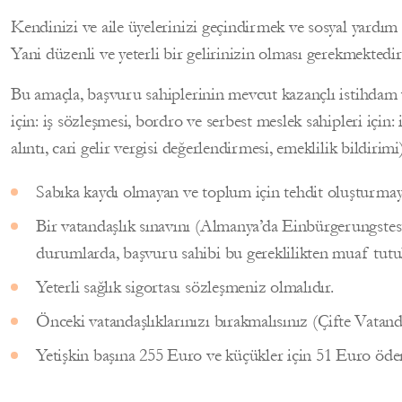
Kendinizi ve aile üyelerinizi geçindirmek ve sosyal yardım 
Yani düzenli ve yeterli bir gelirinizin olması gerekmektedir
Bu amaçla, başvuru sahiplerinin mevcut kazançlı istihdam ve
için: iş sözleşmesi, bordro ve serbest meslek sahipleri için: 
alıntı, cari gelir vergisi değerlendirmesi, emeklilik bildirimi
Sabıka kaydı olmayan ve toplum için tehdit oluşturmaya
Bir vatandaşlık sınavını (Almanya’da Einbürgerungstest 
durumlarda, başvuru sahibi bu gereklilikten muaf tutul
Yeterli sağlık sigortası sözleşmeniz olmalıdır.
Önceki vatandaşlıklarınızı bırakmalısınız (Çifte Vatan
Yetişkin başına 255 Euro ve küçükler için 51 Euro öd