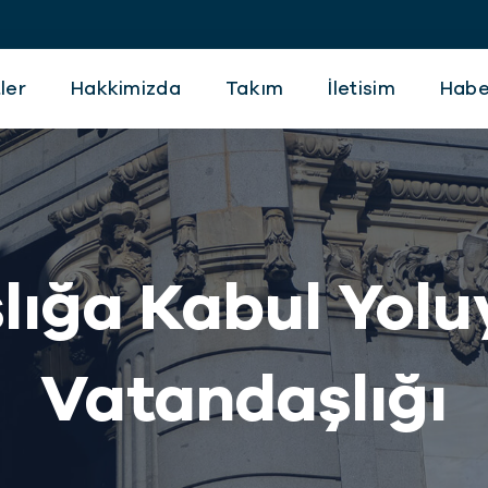
ler
Hakkimizda
Takım
İletisim
Habe
lığa Kabul Yolu
Vatandaşlığı