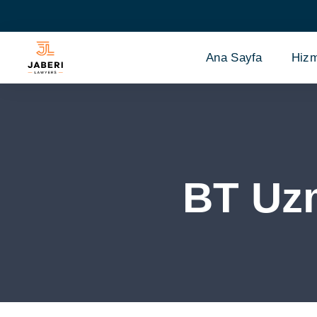
Ana Sayfa
Hizm
BT Uzm