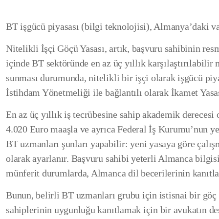
BT işgücü piyasası (bilgi teknolojisi), Almanya’daki vas
Nitelikli İşçi Göçü Yasası, artık, başvuru sahibinin resm
içinde BT sektöründe en az üç yıllık karşılaştırılabili
sunması durumunda, nitelikli bir işçi olarak işgücü piy
İstihdam Yönetmeliği ile bağlantılı olarak İkamet Yasa
En az üç yıllık iş tecrübesine sahip akademik derecesi
4.020 Euro maaşla ve ayrıca Federal İş Kurumu’nun yerl
BT uzmanları şunları yapabilir: yeni yasaya göre çalışm
olarak ayarlanır. Başvuru sahibi yeterli Almanca bilgis
münferit durumlarda, Almanca dil becerilerinin kanıtla
Bunun, belirli BT uzmanları grubu için istisnai bir gö
sahiplerinin uygunluğu kanıtlamak için bir avukatın de