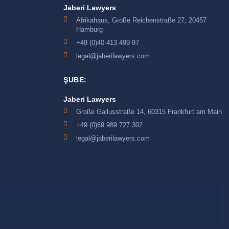
Jaberi Lawyers
Afrikahaus, Große Reichenstraße 27, 20457
Hamburg
+49 (0)40 413 499 87
legal@jaberilawyers.com
ŞUBE:
Jaberi Lawyers
Große Gallusstraße 14, 60315 Frankfurt am Main
+49 (0)69 989 727 302
legal@jaberilawyers.com