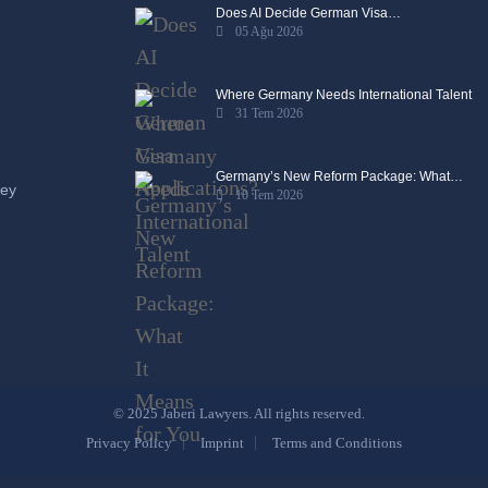
Does AI Decide German Visa…
05 Ağu 2026
Where Germany Needs International Talent
31 Tem 2026
Germany’s New Reform Package: What…
ney
10 Tem 2026
© 2025 Jaberi Lawyers. All rights reserved.
Privacy Policy
Imprint
Terms and Conditions