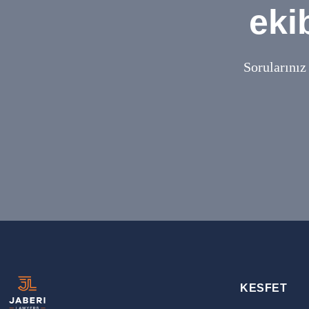
eki
Sorularınız
KESFET