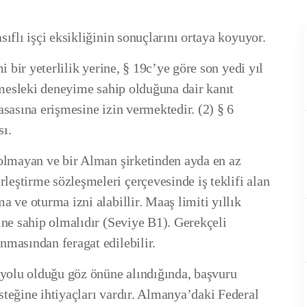
ıflı işçi eksikliğinin sonuçlarını ortaya koyuyor.
i bir yeterlilik yerine, § 19c’ye göre son yedi yıl
r mesleki deneyime sahip olduğuna dair kanıt
asasına erişmesine izin vermektedir. (2) § 6
sı.
 olmayan ve bir Alman şirketinden ayda en az
eştirme sözleşmeleri çerçevesinde iş teklifi alan
a ve oturma izni alabillir. Maaş limiti yıllık
ine sahip olmalıdır (Seviye B1). Gerekçeli
nmasından feragat edilebilir.
ç yolu olduğu göz önüne alındığında, başvuru
steğine ihtiyaçları vardır. Almanya’daki Federal