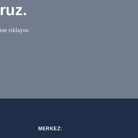
ruz.
ne tıklayın.
MERKEZ: