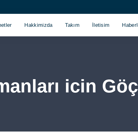
etler
Hakkimizda
Takım
İletisim
Haberl
anları icin Gö