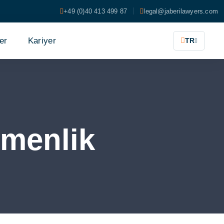
+49 (0)40 413 499 87
legal@jaberilawyers.com
er
Kariyer
TR
çmenlik