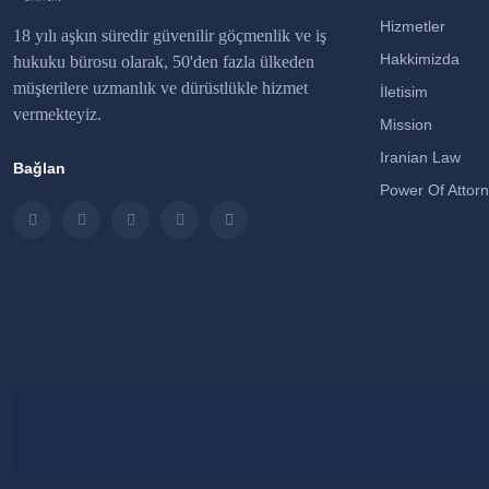
Hizmetler
18 yılı aşkın süredir güvenilir göçmenlik ve iş
Hakkimizda
hukuku bürosu olarak, 50'den fazla ülkeden
müşterilere uzmanlık ve dürüstlükle hizmet
İletisim
vermekteyiz.
Mission
Iranian Law
Bağlan
Power Of Attor
Instagram
LinkedIn
Facebook
Twitter
Email