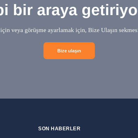
bi bir araya getiriyo
 için veya görüşme ayarlamak için, Bize Ulaşın sekmesi
Bize ulaşın
SON HABERLER