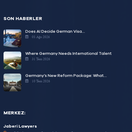
SON HABERLER
Does AI Decide German Visa…
05 Ağu 2026
Where Germany Needs International Talent
31 Tem 2026
Germany’s New Reform Package: What…
10 Tem 2026
MERKEZ:
Jaberi Lawyers