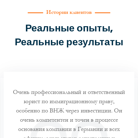
Истории клиентов
Реальные опыты,
Реальные результаты
 я
Очень профессиональный и ответственный
Ко
Г-н
юрист по иммиграционному праву,
ую
особенно по ВНЖ через инвестиции. Он
у
вил
очень компетентен и точен в процессе
визо
чить
основания компании в Германии и всех