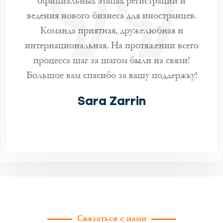
ука и
официальных этапах регистрации и
пер
етив
ведения нового бизнеса для иностранцев.
пол
ом
Команда приятная, дружелюбная и
интернациональная. На протяжении всего
кв
.
процесса шаг за шагом были на связи!
Большое вам спасибо за вашу поддержку!
Sara Zarrin
Mau
Bri
Связаться с нами